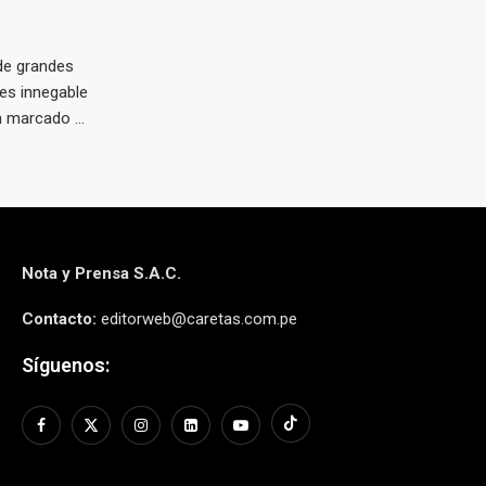
 de grandes
 es innegable
 marcado ...
Nota y Prensa S.A.C.
Contacto:
editorweb@caretas.com.pe
Síguenos: