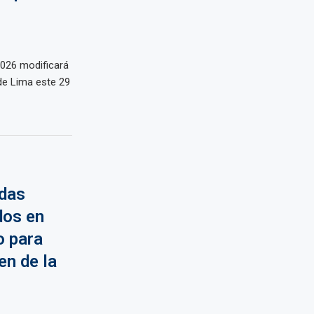
 2026 modificará
 de Lima este 29
idas
dos en
o para
en de la