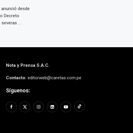
o, anunció desde
vo Decreto
everas ...
Nota y Prensa S.A.C.
Contacto:
editorweb@caretas.com.pe
Síguenos: