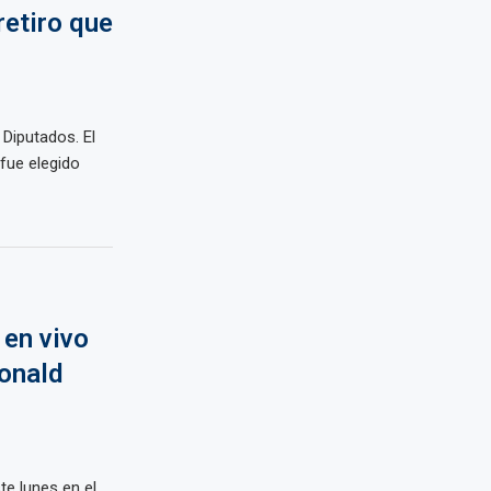
retiro que
Diputados. El
fue elegido
 en vivo
Ronald
te lunes en el