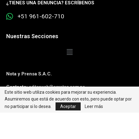
¿
TIENES UNA DENUNCIA? ESCRÍBENOS
+51 961-602-710
Nuestras Secciones
Nota y Prensa S.A.C.
Contacto:
editorweb@caretas.com.pe
Este sitio web utiliza cookies para mejorar su experiencia.
Asumiremos que está de acuerdo con esto, pero puede optar por
Síguenos:
no participar si lo desea.
Aceptar
Leer más