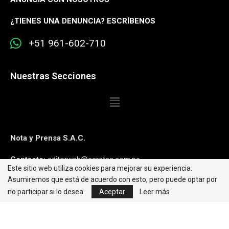
¿
TIENES UNA DENUNCIA? ESCRÍBENOS
+51 961-602-710
Nuestras Secciones
Nota y Prensa S.A.C.
Contacto:
editorweb@caretas.com.pe
Este sitio web utiliza cookies para mejorar su experiencia.
Asumiremos que está de acuerdo con esto, pero puede optar por
Síguenos:
no participar si lo desea.
Aceptar
Leer más