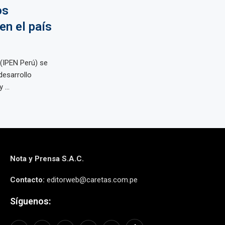
os
en el país
 (IPEN Perú) se
desarrollo
 ...
Nota y Prensa S.A.C.
Contacto:
editorweb@caretas.com.pe
Síguenos: