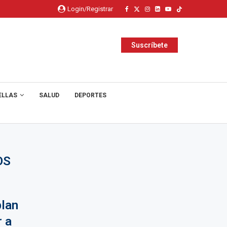
Login/Registrar
Suscríbete
ELLAS
SALUD
DEPORTES
OS
plan
 a