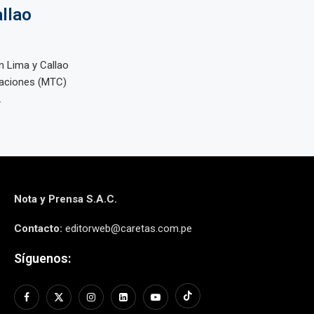
llao
n Lima y Callao
caciones (MTC)
.
Nota y Prensa S.A.C.
Contacto:
editorweb@caretas.com.pe
Síguenos: