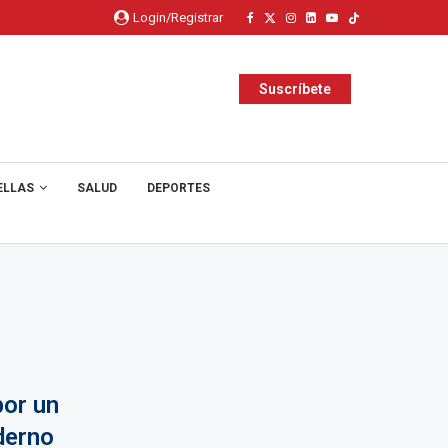
Login/Registrar
Suscríbete
ELLAS
SALUD
DEPORTES
or un
derno