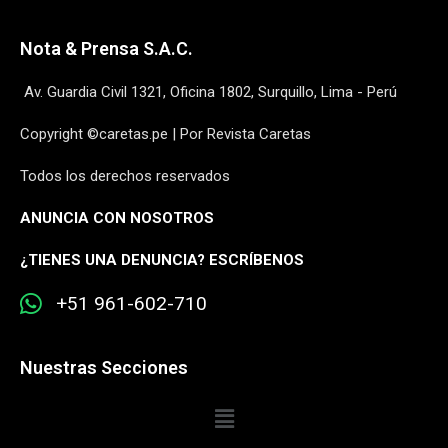
Nota & Prensa S.A.C.
Av. Guardia Civil 1321, Oficina 1802, Surquillo, Lima - Perú
Copyright ©caretas.pe | Por Revista Caretas
Todos los derechos reservados
ANUNCIA CON NOSOTROS
¿
TIENES UNA DENUNCIA? ESCRÍBENOS
+51 961-602-710
Nuestras Secciones