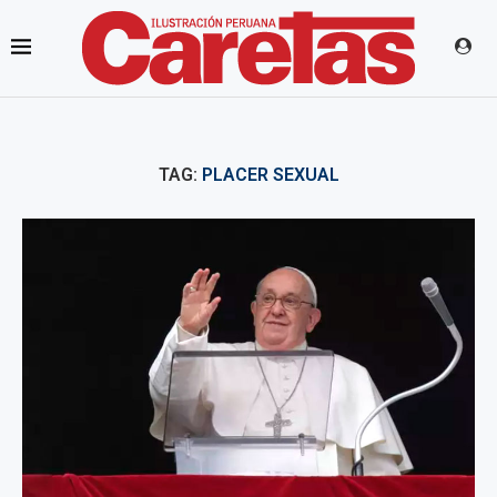
TAG:
PLACER SEXUAL