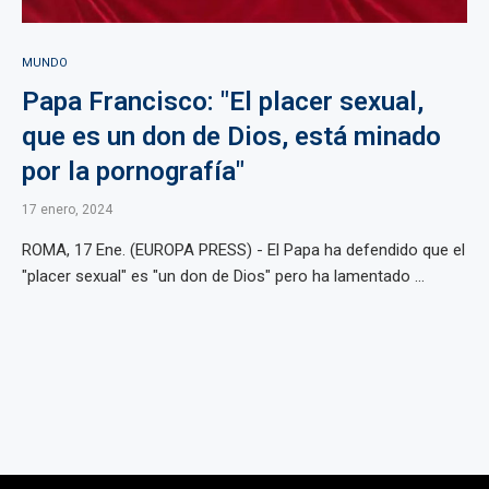
MUNDO
Papa Francisco: "El placer sexual,
que es un don de Dios, está minado
por la pornografía"
17 enero, 2024
ROMA, 17 Ene. (EUROPA PRESS) - El Papa ha defendido que el
"placer sexual" es "un don de Dios" pero ha lamentado ...