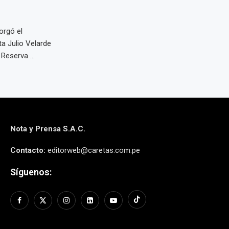
orgó el
a Julio Velarde
Reserva ...
Nota y Prensa S.A.C.
Contacto:
editorweb@caretas.com.pe
Síguenos: