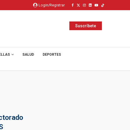
Login/Registrar
Suscríbete
ELLAS
SALUD
DEPORTES
octorado
S