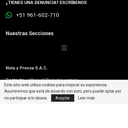
¿
TIENES UNA DENUNCIA? ESCRÍBENOS
+51 961-602-710
Nuestras Secciones
Nota y Prensa S.A.C.
Contacto:
editorweb@caretas.com.pe
Este sitio web utiliza cookies para mejorar su experiencia.
Asumiremos que está de acuerdo con esto, pero puede optar por
Síguenos:
no participar si lo desea.
Aceptar
Leer más