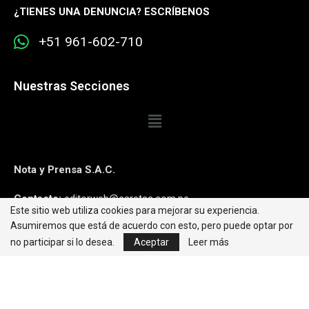
¿
TIENES UNA DENUNCIA? ESCRÍBENOS
+51 961-602-710
Nuestras Secciones
Nota y Prensa S.A.C.
Contacto:
editorweb@caretas.com.pe
Este sitio web utiliza cookies para mejorar su experiencia.
Asumiremos que está de acuerdo con esto, pero puede optar por
Síguenos:
no participar si lo desea.
Aceptar
Leer más