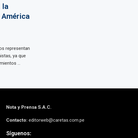
 la
 América
os representan
istas, ya que
ientos ...
Nota y Prensa S.A.C.
Contacto:
editorweb@caretas.com.pe
Síguenos: