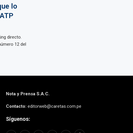
que lo
o ATP
ng directo.
 número 12 del
Nota y Prensa S.A.C.
Contacto:
editorweb@caretas.com.pe
Síguenos: