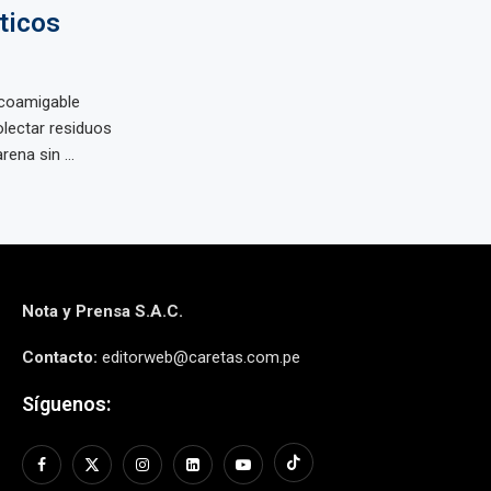
ticos
ecoamigable
lectar residuos
ena sin ...
Nota y Prensa S.A.C.
Contacto:
editorweb@caretas.com.pe
Síguenos: