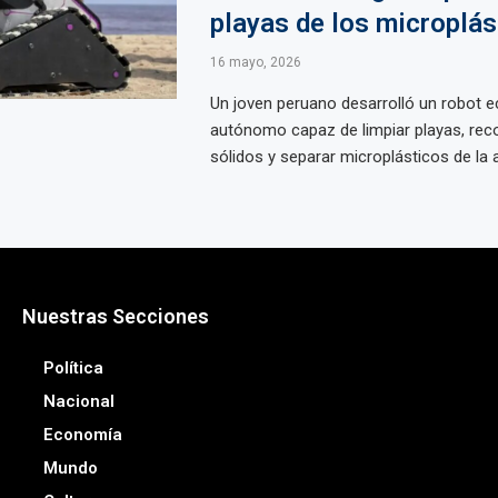
playas de los microplás
16 mayo, 2026
Un joven peruano desarrolló un robot 
autónomo capaz de limpiar playas, reco
sólidos y separar microplásticos de la ar
Nuestras Secciones
Política
Nacional
Economía
Mundo