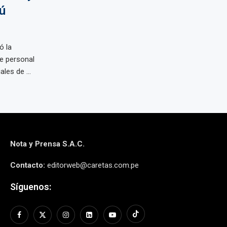
ú
ó la
de personal
les de ...
Nota y Prensa S.A.C.
Contacto:
editorweb@caretas.com.pe
Síguenos: