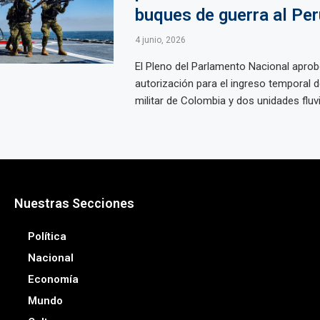
buques de guerra al Per
4 junio, 2026
El Pleno del Parlamento Nacional aprob
autorización para el ingreso temporal 
militar de Colombia y dos unidades fluvia
Nuestras Secciones
Política
Nacional
Economía
Mundo