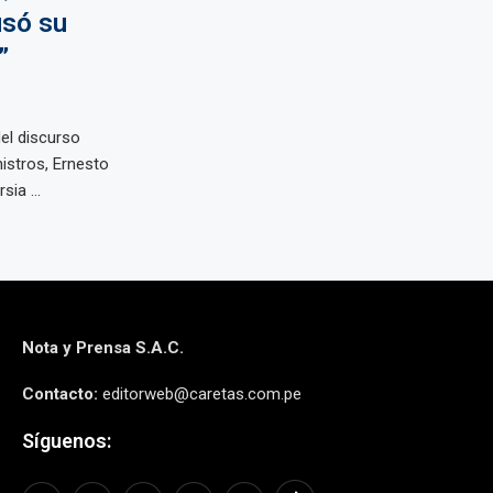
usó su
”
el discurso
nistros, Ernesto
ia ...
Nota y Prensa S.A.C.
Contacto:
editorweb@caretas.com.pe
Síguenos: