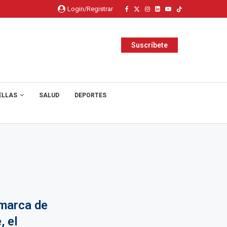
Login/Registrar
Suscríbete
ELLAS
SALUD
DEPORTES
marca de
, el