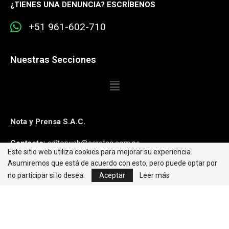
¿
TIENES UNA DENUNCIA? ESCRÍBENOS
+51 961-602-710
Nuestras Secciones
Nota y Prensa S.A.C.
Contacto:
editorweb@caretas.com.pe
Este sitio web utiliza cookies para mejorar su experiencia.
Asumiremos que está de acuerdo con esto, pero puede optar por
Síguenos:
no participar si lo desea.
Aceptar
Leer más