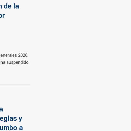
 de la
or
enerales 2026,
) ha suspendido
a
eglas y
rumbo a