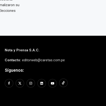
rmalizaron su
Elecciones
Nota y Prensa S.A.C.
Contacto:
editorweb@caretas.com.pe
Síguenos: