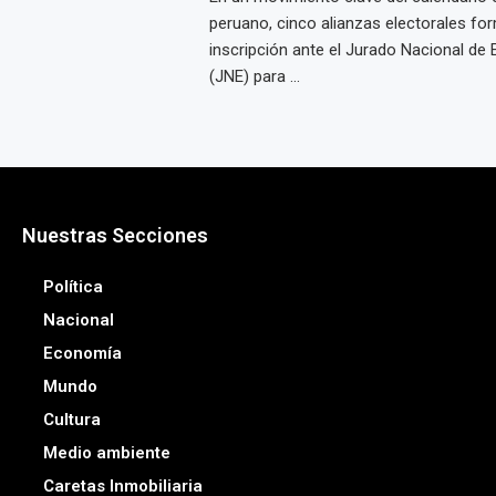
peruano, cinco alianzas electorales fo
inscripción ante el Jurado Nacional de 
(JNE) para ...
Nuestras Secciones
Política
Nacional
Economía
Mundo
Cultura
Medio ambiente
Caretas Inmobiliaria