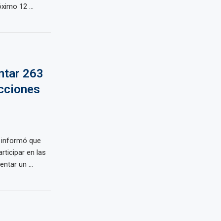
ximo 12 ...
ntar 263
ecciones
) informó que
rticipar en las
tar un ...