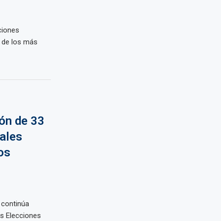
ciones
 de los más
ión de 33
ales
os
 continúa
as Elecciones