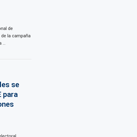
onal de
o de la campaña
...
les se
E para
iones
lectoral