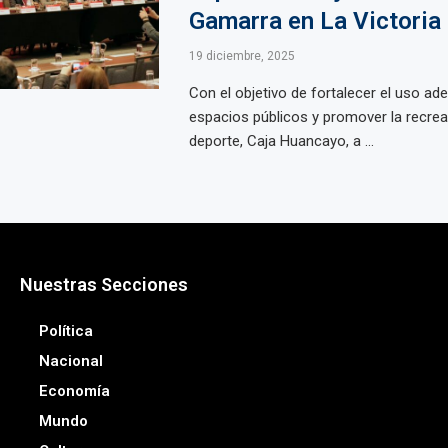
Gamarra en La Victoria
19 diciembre, 2025
Con el objetivo de fortalecer el uso ad
espacios públicos y promover la recrea
deporte, Caja Huancayo, a ...
Nuestras Secciones
Política
Nacional
Economía
Mundo