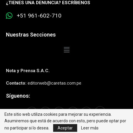
¿
TIENES UNA DENUNCIA? ESCRÍBENOS
+51 961-602-710
Nuestras Secciones
Nota y Prensa S.A.C.
Contacto:
editorweb@caretas.com.pe
Síguenos:
Este sitio web utiliza cookies para mejorar su experiencia.
Asumiremos que está de acuerdo con esto, pero puede optar por
no participar si lo desea.
Aceptar
Leer más