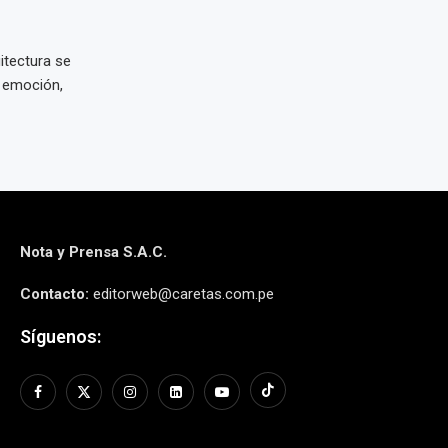
itectura se
a emoción,
Nota y Prensa S.A.C.
Contacto:
editorweb@caretas.com.pe
Síguenos: