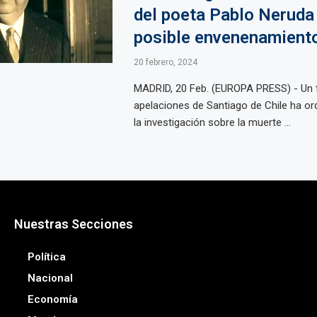
del poeta Pablo Neruda
posible envenenamient
20 febrero, 2024
MADRID, 20 Feb. (EUROPA PRESS) - Un t
apelaciones de Santiago de Chile ha or
la investigación sobre la muerte ...
Nuestras Secciones
Política
Nacional
Economía