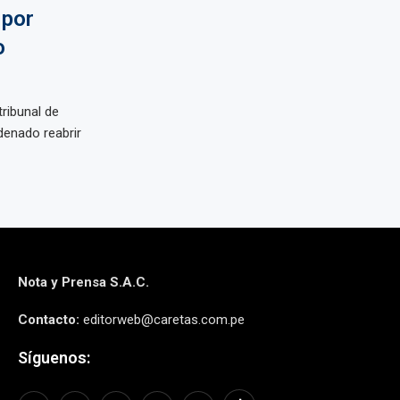
 por
o
ribunal de
denado reabrir
Nota y Prensa S.A.C.
Contacto:
editorweb@caretas.com.pe
Síguenos: