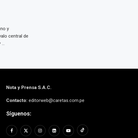
no y
valo central de
...
Nota y Prensa S.A.C.
Contacto:
editorweb@caretas.com.pe
Síguenos: