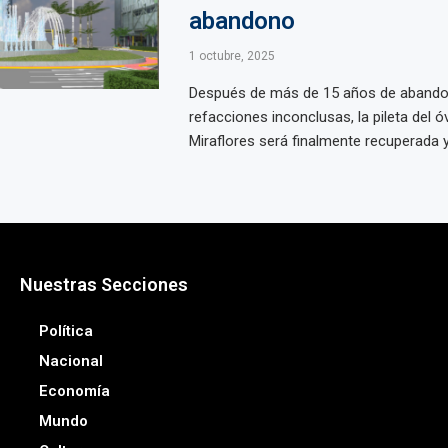
abandono
1 octubre, 2025
Después de más de 15 años de abando
refacciones inconclusas, la pileta del ó
Miraflores será finalmente recuperada y 
Nuestras Secciones
Política
Nacional
Economía
Mundo