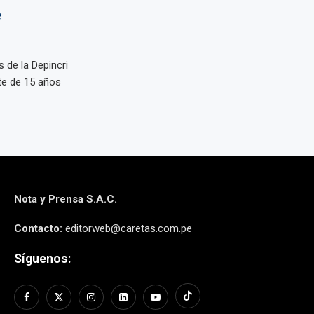
e
 de la Depincri
te de 15 años
Nota y Prensa S.A.C.
Contacto:
editorweb@caretas.com.pe
Síguenos: