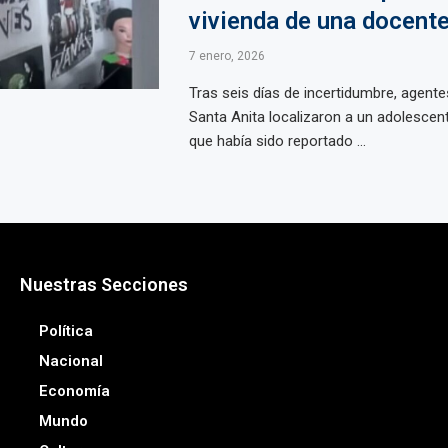
vivienda de una docent
7 enero, 2026
Tras seis días de incertidumbre, agentes
Santa Anita localizaron a un adolescen
que había sido reportado ...
Nuestras Secciones
Política
Nacional
Economía
Mundo