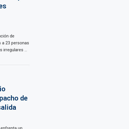
es
ución de
s a 23 personas
irregulares ...
io
spacho de
salida
, enfrenta un