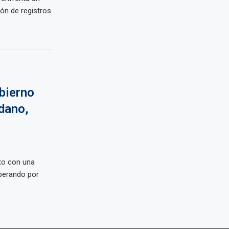
ión de registros
bierno
dano,
ato con una
uperando por