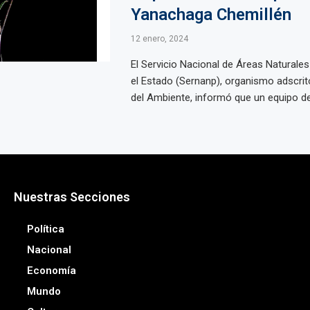
Yanachaga Chemillén
12 enero, 2024
El Servicio Nacional de Áreas Naturales
el Estado (Sernanp), organismo adscrito
del Ambiente, informó que un equipo de 
Nuestras Secciones
Política
Nacional
Economía
Mundo