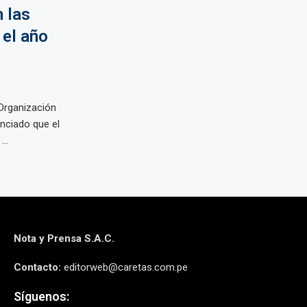
 las
 el año
Organización
nciado que el
..
Nota y Prensa S.A.C.
Contacto:
editorweb@caretas.com.pe
Síguenos: