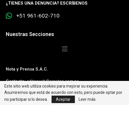
¿
TIENES UNA DENUNCIA? ESCRÍBENOS
+51 961-602-710
Nuestras Secciones
Nota y Prensa S.A.C.
Contacto:
editorweb@caretas.com.pe
Este sitio web utiliza cookies para mejorar su experiencia.
Asumiremos que está de acuerdo con esto, pero puede optar por
Síguenos:
no participar si lo desea.
Aceptar
Leer más