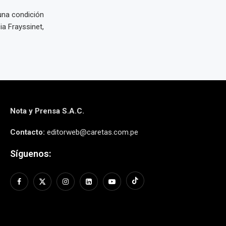
 una condición
ia Frayssinet,
Nota y Prensa S.A.C.
Contacto:
editorweb@caretas.com.pe
Síguenos: