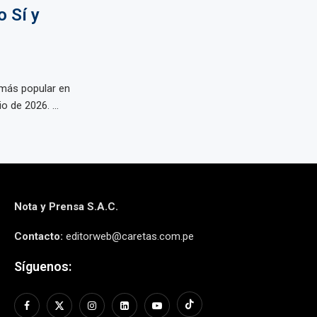
o Sí y
a más popular en
o de 2026. ...
Nota y Prensa S.A.C.
Contacto:
editorweb@caretas.com.pe
Síguenos: