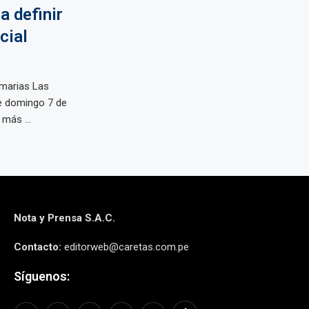
a definir
cial
imarias Las
te domingo 7 de
más ...
Nota y Prensa S.A.C.
Contacto:
editorweb@caretas.com.pe
Síguenos: