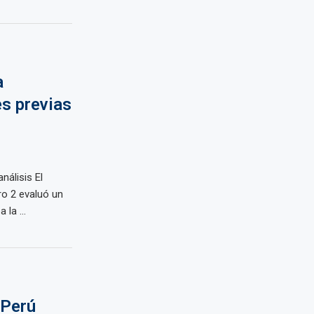
a
s previas
nálisis El
ro 2 evaluó un
la ...
 Perú