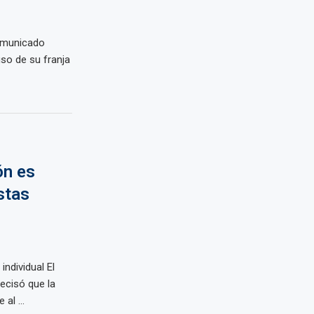
comunicado
uso de su franja
ón es
stas
ndividual El
ecisó que la
al ...