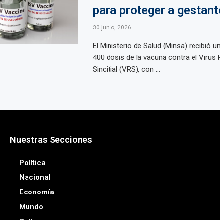
para proteger a gestant
30 junio, 2026
El Ministerio de Salud (Minsa) recibió u
400 dosis de la vacuna contra el Virus 
Sincitial (VRS), con ...
Nuestras Secciones
Política
Nacional
Economía
Mundo