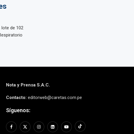
es
n lote de 102
Respiratorio
Nota y Prensa S.A.C.
Contacto:
editorweb@caretas.com.pe
Síguenos: