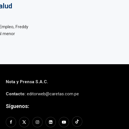
alud
 Empleo, Freddy
al menor
Nota y Prensa S.A.C.
Contacto:
editorweb@caretas.com.pe
Síguenos: