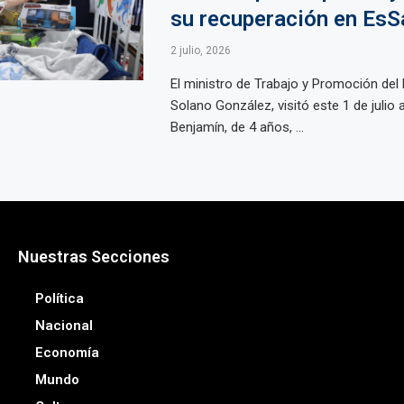
su recuperación en EsS
2 julio, 2026
El ministro de Trabajo y Promoción del
Solano González, visitó este 1 de julio 
Benjamín, de 4 años, ...
Nuestras Secciones
Política
Nacional
Economía
Mundo