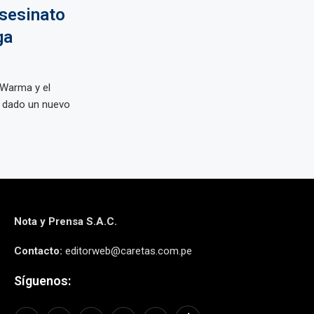
asesinato
ga
 Warma y el
a dado un nuevo
Nota y Prensa S.A.C.
Contacto:
editorweb@caretas.com.pe
Síguenos: