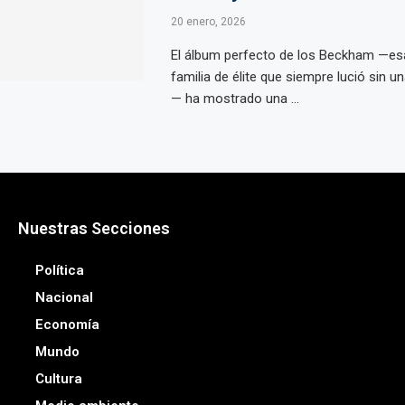
20 enero, 2026
El álbum perfecto de los Beckham —es
familia de élite que siempre lució sin una
— ha mostrado una ...
Nuestras Secciones
Política
Nacional
Economía
Mundo
Cultura