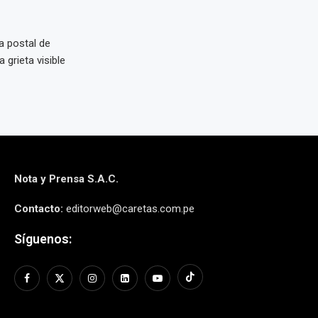
a postal de
 grieta visible
Nota y Prensa S.A.C.
Contacto:
editorweb@caretas.com.pe
Síguenos: