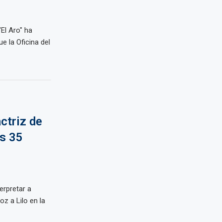
El Aro" ha
e la Oficina del
ctriz de
os 35
erpretar a
z a Lilo en la