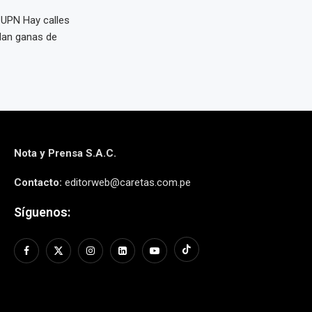
a UPN Hay calles
 dan ganas de
Nota y Prensa S.A.C.
Contacto:
editorweb@caretas.com.pe
Síguenos: