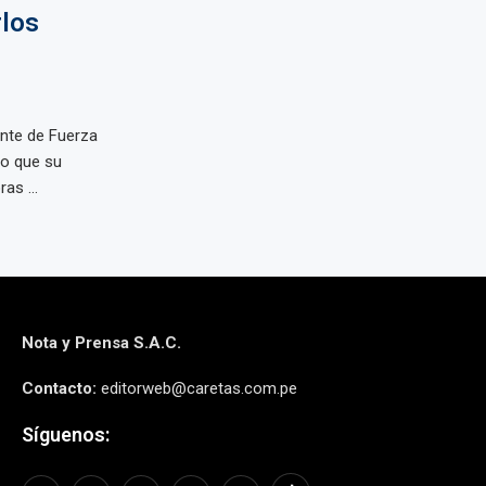
rlos
ante de Fuerza
do que su
as ...
Nota y Prensa S.A.C.
Contacto:
editorweb@caretas.com.pe
Síguenos: