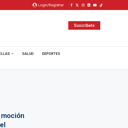
Login/Registrar
Suscríbete
ELLAS
SALUD
DEPORTES
a moción
el