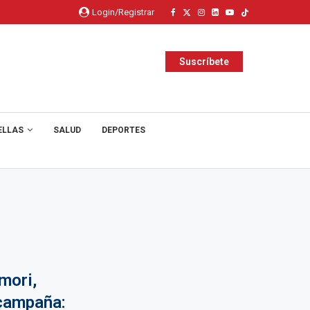
Login/Registrar
Suscríbete
ELLAS
SALUD
DEPORTES
imori,
 campaña: