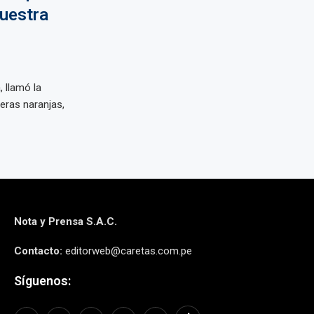
nuestra
, llamó la
eras naranjas,
Nota y Prensa S.A.C.
Contacto:
editorweb@caretas.com.pe
Síguenos: