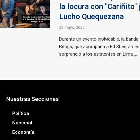
la locura con "Cariñito" 
Lucho Quequezana
21 mayo, 2026
Durante un evento inolvidable, la banda 
Beoga, que acompaña a Ed Sheeran en s
sorprendió a los asistentes en Lima ...
Nuestras Secciones
Política
Nacional
Economía