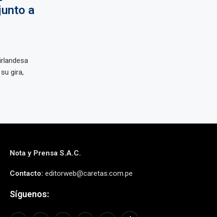
junto a
irlandesa
u gira,
Nota y Prensa S.A.C.
Contacto:
editorweb@caretas.com.pe
Síguenos: