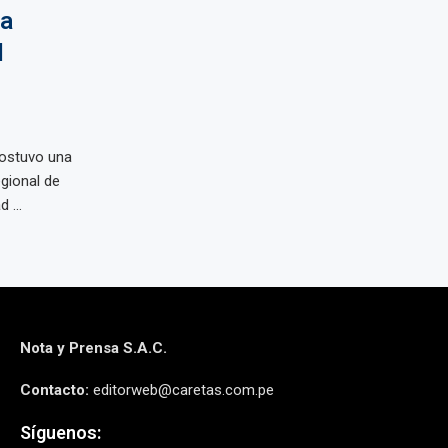
ra
l
sostuvo una
gional de
 ...
Nota y Prensa S.A.C.
Contacto:
editorweb@caretas.com.pe
Síguenos: