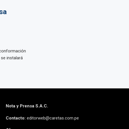
sa
a conformación
se instalará
Nota y Prensa S.A.C.
Contacto:
editorweb@caretas.com.pe