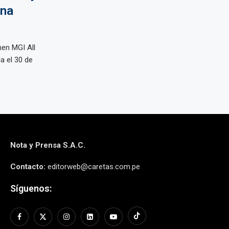
ona
men MGI All
a el 30 de
Nota y Prensa S.A.C.
Contacto:
editorweb@caretas.com.pe
Síguenos: