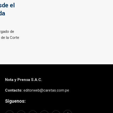
sde el
da
uzgado de
 de la Corte
Nota y Prensa S.A.C.
Contacto:
editorweb@caretas.com.pe
Síguenos: