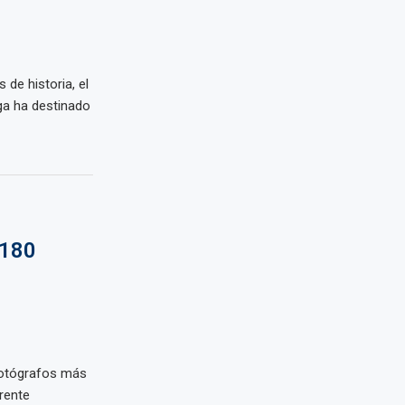
de historia, el
ga ha destinado
 180
fotógrafos más
erente