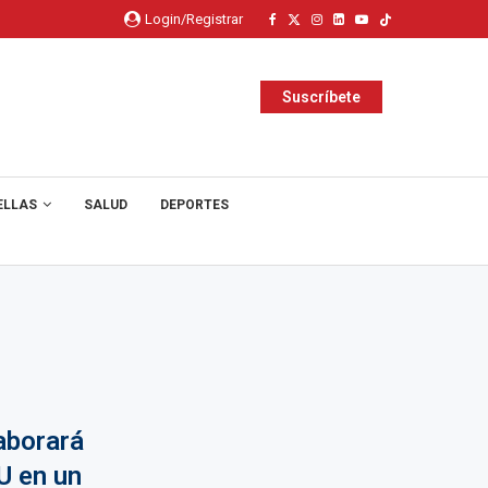
Login/Registrar
Suscríbete
ELLAS
SALUD
DEPORTES
aborará
U en un