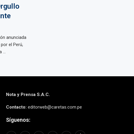
rgullo
ente
ión anunciada
por el Perú,
...
Nota y Prensa S.A.C.
Contacto:
editorweb@caretas.com.pe
Síguenos: