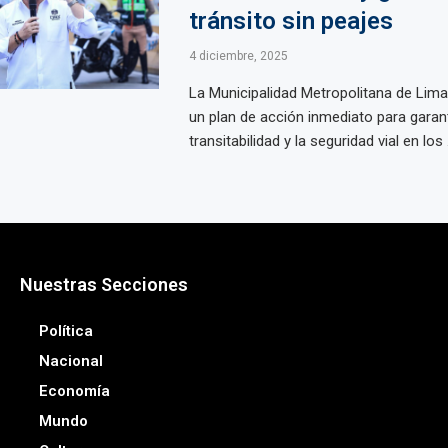
tránsito sin peajes
4 diciembre, 2025
La Municipalidad Metropolitana de Lim
un plan de acción inmediato para garant
transitabilidad y la seguridad vial en los .
Nuestras Secciones
Política
Nacional
Economía
Mundo