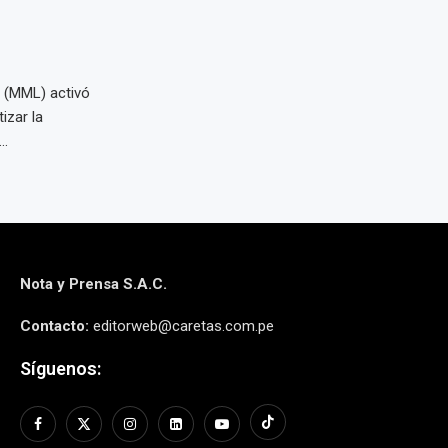
a (MML) activó
izar la
..
Nota y Prensa S.A.C.
Contacto:
editorweb@caretas.com.pe
Síguenos: