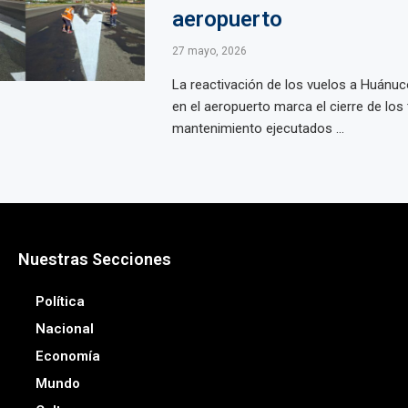
aeropuerto
27 mayo, 2026
La reactivación de los vuelos a Huánuc
en el aeropuerto marca el cierre de los
mantenimiento ejecutados ...
Nuestras Secciones
Política
Nacional
Economía
Mundo