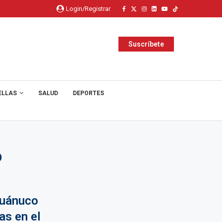
Login/Registrar
Suscríbete
ELLAS
SALUD
DEPORTES
O
Huánuco
as en el